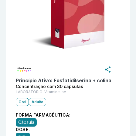
Informações detalhadas do produto
Vitamine-se Conc
Princípio Ativo:
Fosfatidilserina + colina
Concentração com 30 cápsulas
LABORATÓRIO:
Vitamine-se
Oral
Adulto
FORMA FARMACÊUTICA:
Cápsula
DOSE: