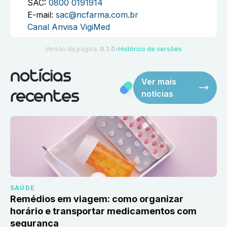
SAC:
0800 0191914
E-mail:
sac@ncfarma.com.br
Canal Anvisa VigiMed
Versão da página:
0.1.0
Histórico de versões
●
notícias
Ver mais
notícias
recentes
SAÚDE
Remédios em viagem: como organizar
horário e transportar medicamentos com
segurança