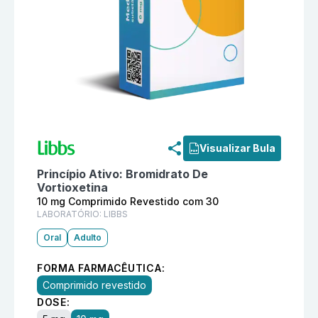
Informações detalhadas do produto
Voextor 10 mg Co
Visualizar Bula
Princípio Ativo:
Bromidrato De
Vortioxetina
10 mg Comprimido Revestido com 30
LABORATÓRIO:
LIBBS
Oral
Adulto
FORMA FARMACÊUTICA:
Comprimido revestido
DOSE: