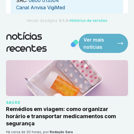
SAC:
0800 013504
Canal Anvisa VigiMed
Versão da página:
0.1.0
Histórico de versões
●
notícias
Ver mais
notícias
recentes
SAÚDE
Remédios em viagem: como organizar
horário e transportar medicamentos com
segurança
há cerca de 20 horas
, por
Redação Sara