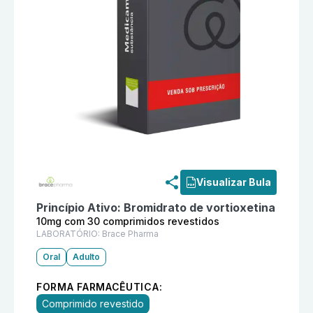
Informações detalhadas do produto
Vorpro 10mg com 
Visualizar Bula
Princípio Ativo:
Bromidrato de vortioxetina
10mg com 30 comprimidos revestidos
LABORATÓRIO:
Brace Pharma
Oral
Adulto
FORMA FARMACÊUTICA:
Comprimido revestido