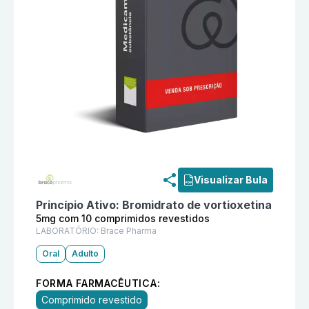
Informações detalhadas do produto
Vorpro 5mg com 1
Visualizar Bula
Princípio Ativo:
Bromidrato de vortioxetina
5mg com 10 comprimidos revestidos
LABORATÓRIO:
Brace Pharma
Oral
Adulto
FORMA FARMACÊUTICA:
Comprimido revestido