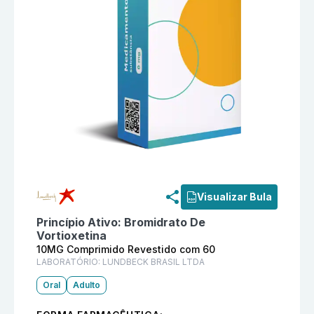
Informações detalhadas do produto
Vurtuoso 10MG C
Visualizar Bula
Princípio Ativo:
Bromidrato De
Vortioxetina
10MG Comprimido Revestido com 60
LABORATÓRIO:
LUNDBECK BRASIL LTDA
Oral
Adulto