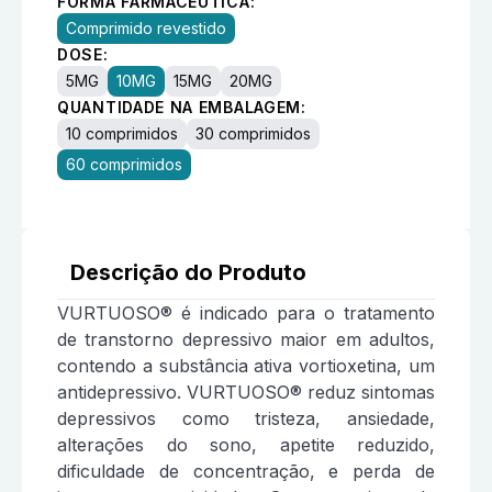
FORMA FARMACÊUTICA:
Comprimido revestido
DOSE:
5MG
10MG
15MG
20MG
QUANTIDADE NA EMBALAGEM:
10 comprimidos
30 comprimidos
60 comprimidos
Descrição do Produto
VURTUOSO® é indicado para o tratamento
de transtorno depressivo maior em adultos,
contendo a substância ativa vortioxetina, um
antidepressivo. VURTUOSO® reduz sintomas
depressivos como tristeza, ansiedade,
alterações do sono, apetite reduzido,
dificuldade de concentração, e perda de