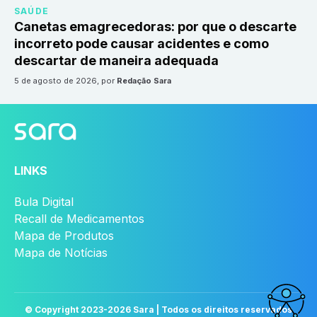
SAÚDE
Canetas emagrecedoras: por que o descarte
incorreto pode causar acidentes e como
descartar de maneira adequada
5 de agosto de 2026
, por
Redação Sara
LINKS
Bula Digital
Recall de Medicamentos
Mapa de Produtos
Mapa de Notícias
© Copyright 2023-
2026
Sara | Todos os direitos reservados