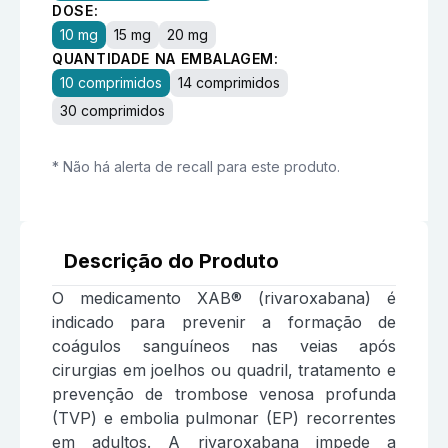
DOSE:
10 mg
15 mg
20 mg
QUANTIDADE NA EMBALAGEM:
10 comprimidos
14 comprimidos
30 comprimidos
* Não há alerta de recall para este produto.
Descrição do Produto
O medicamento XAB® (rivaroxabana) é
indicado para prevenir a formação de
coágulos sanguíneos nas veias após
cirurgias em joelhos ou quadril, tratamento e
prevenção de trombose venosa profunda
(TVP) e embolia pulmonar (EP) recorrentes
em adultos. A rivaroxabana impede a