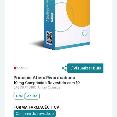
Informações detalhadas do produto
Xab 10 mg Compri
Visualizar Bula
Princípio Ativo:
Rivaroxabana
10 mg Comprimido Revestido com 10
LABORATÓRIO:
União Química
Oral
Adulto
FORMA FARMACÊUTICA:
Comprimido revestido