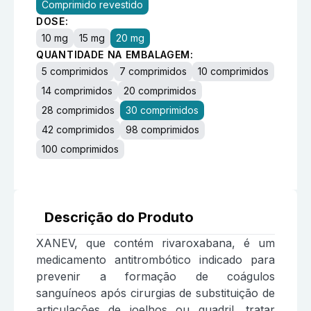
Comprimido revestido
DOSE:
10 mg
15 mg
20 mg
QUANTIDADE NA EMBALAGEM:
5 comprimidos
7 comprimidos
10 comprimidos
14 comprimidos
20 comprimidos
28 comprimidos
30 comprimidos
42 comprimidos
98 comprimidos
100 comprimidos
Descrição do Produto
XANEV, que contém rivaroxabana, é um
medicamento antitrombótico indicado para
prevenir a formação de coágulos
sanguíneos após cirurgias de substituição de
articulações de joelhos ou quadril, tratar