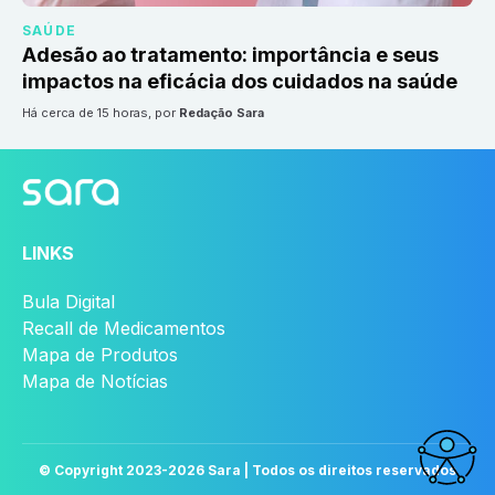
SAÚDE
Adesão ao tratamento: importância e seus
impactos na eficácia dos cuidados na saúde
há cerca de 15 horas
, por
Redação Sara
LINKS
Bula Digital
Recall de Medicamentos
Mapa de Produtos
Mapa de Notícias
© Copyright 2023-
2026
Sara | Todos os direitos reservados