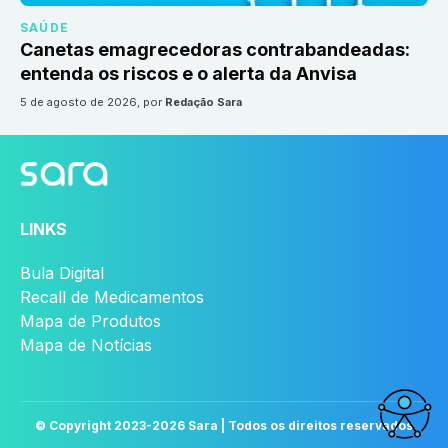
SAÚDE
Canetas emagrecedoras contrabandeadas:
entenda os riscos e o alerta da Anvisa
5 de agosto de 2026
, por
Redação Sara
LINKS
Bula Digital
Recall de Medicamentos
Mapa de Produtos
Mapa de Notícias
© Copyright 2023-
2026
Sara | Todos os direitos reservados