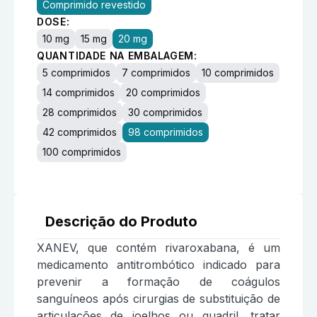
Comprimido revestido
DOSE:
10 mg
15 mg
20 mg
QUANTIDADE NA EMBALAGEM:
5 comprimidos
7 comprimidos
10 comprimidos
14 comprimidos
20 comprimidos
28 comprimidos
30 comprimidos
42 comprimidos
98 comprimidos
100 comprimidos
Descrição do Produto
XANEV, que contém rivaroxabana, é um
medicamento antitrombótico indicado para
prevenir a formação de coágulos
sanguíneos após cirurgias de substituição de
articulações de joelhos ou quadril, tratar