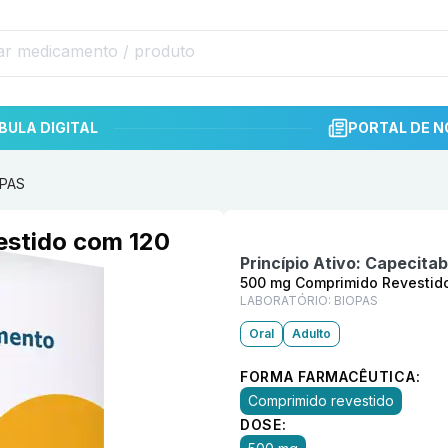
BULA DIGITAL
PORTAL DE N
OPAS
Informações detalhadas do p
stido com 120
Princípio Ativo:
Capecitab
500 mg Comprimido Revestid
LABORATÓRIO:
BIOPAS
Oral
Adulto
FORMA FARMACÊUTICA:
Comprimido revestido
DOSE: