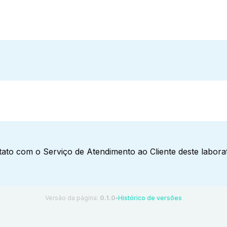
ato com o Serviço de Atendimento ao Cliente deste laborat
Versão da página:
0.1.0
Histórico de versões
●