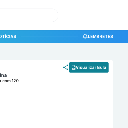
OTÍCIAS
LEMBRETES
roduto
Xeloda 500 mg Comprimido Revestido com 120 BI
Visualizar Bula
ina
o com 120