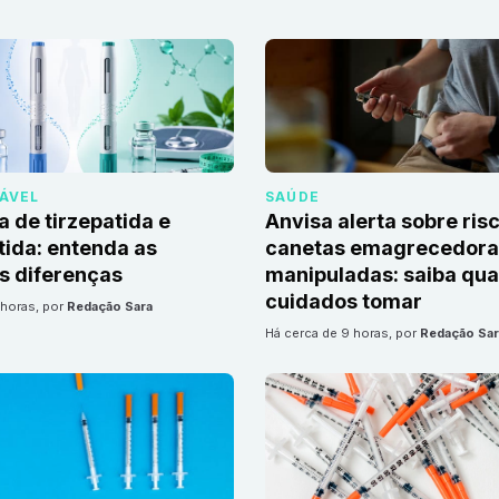
DÁVEL
SAÚDE
a de tirzepatida e
Anvisa alerta sobre ris
ida: entenda as
canetas emagrecedoras
is diferenças
manipuladas: saiba qua
cuidados tomar
 horas
, por
Redação Sara
há cerca de 9 horas
, por
Redação Sar