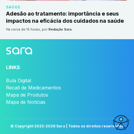
SAÚDE
Adesão ao tratamento: importância e seus
impactos na eficácia dos cuidados na saúde
há cerca de 15 horas
, por
Redação Sara
LINKS
Bula Digital
Recall de Medicamentos
Mapa de Produtos
Mapa de Notícias
© Copyright 2023-
2026
Sara | Todos os direitos reservados