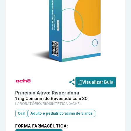
Informações detalhadas do produto
Zargus 1 mg Com
Visualizar Bula
Princípio Ativo:
Risperidona
1 mg Comprimido Revestido com 30
LABORATÓRIO:
BIOSINTETICA (ACHE)
Oral
Adulto e pediátrico acima de 5 anos
FORMA FARMACÊUTICA: