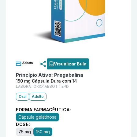
Informações detalhadas do produto
Zeropin 150 mg 
Visualizar Bula
Princípio Ativo:
Pregabalina
150 mg Cápsula Dura com 14
LABORATÓRIO:
ABBOTT EPD
Oral
Adulto
FORMA FARMACÊUTICA:
Cápsula gelatinosa
DOSE:
75 mg
150 mg