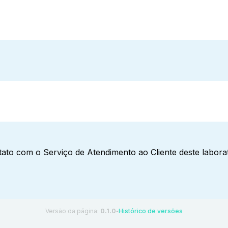
ato com o Serviço de Atendimento ao Cliente deste laborat
Versão da página:
0.1.0
Histórico de versões
●