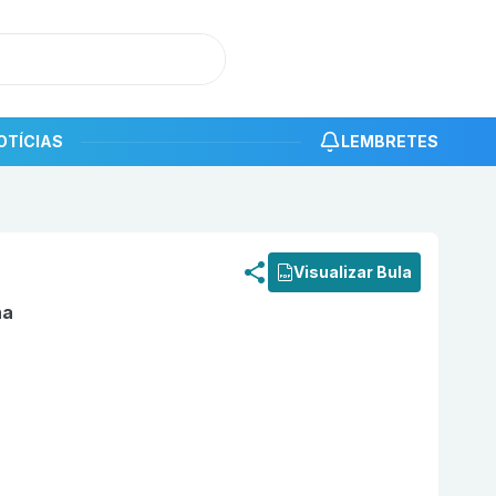
OTÍCIAS
LEMBRETES
roduto
Zeropin 150 mg Cápsula Dura com 28 ABBOTT EPD
Visualizar Bula
na