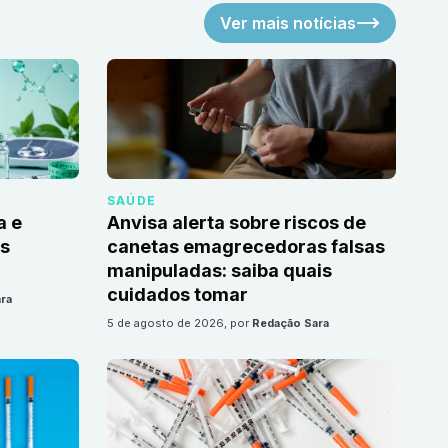
Ver mais notícias
SAÚDE
a e
Anvisa alerta sobre riscos de
as
canetas emagrecedoras falsas
manipuladas: saiba quais
cuidados tomar
ra
5 de agosto de 2026
, por
Redação Sara