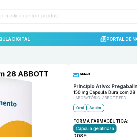
BULA DIGITAL
PORTAL DE N
Informações detalhadas do p
com 28 ABBOTT
Princípio Ativo:
Pregabali
150 mg Cápsula Dura com 28
LABORATÓRIO:
ABBOTT EPD
Oral
Adulto
FORMA FARMACÊUTICA:
Cápsula gelatinosa
DOSE: