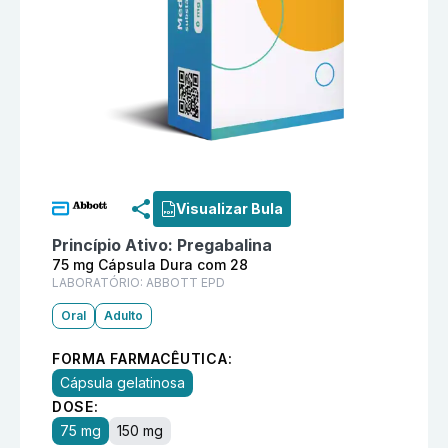
Informações detalhadas do produto
Zeropin 75 mg C
Visualizar Bula
Princípio Ativo:
Pregabalina
75 mg Cápsula Dura com 28
LABORATÓRIO:
ABBOTT EPD
Oral
Adulto
FORMA FARMACÊUTICA:
Cápsula gelatinosa
DOSE:
75 mg
150 mg