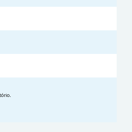
ório.