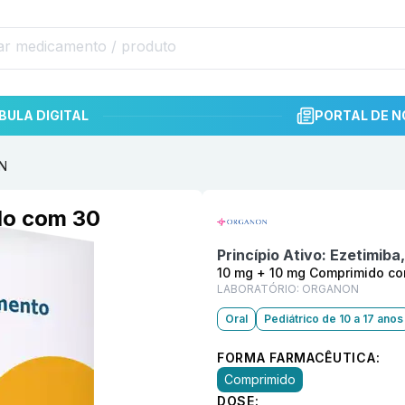
BULA DIGITAL
PORTAL DE N
ON
Informações detalhadas do p
do com 30
Princípio Ativo:
Ezetimiba,
10 mg + 10 mg Comprimido c
LABORATÓRIO:
ORGANON
Oral
Pediátrico de 10 a 17 anos
FORMA FARMACÊUTICA:
Comprimido
DOSE: