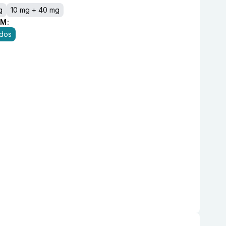
g
10 mg + 40 mg
M:
idos