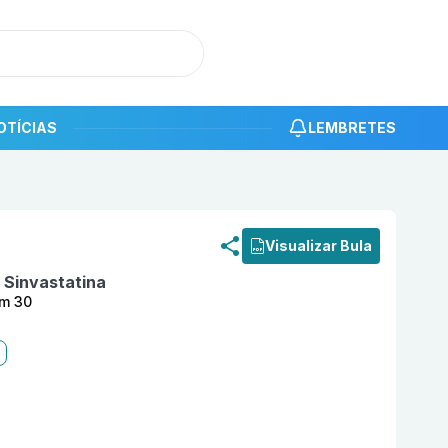
OTÍCIAS
LEMBRETES
roduto
Zetsim 10 mg + 10 mg Comprimido com 30 ORGAN
Visualizar Bula
 Sinvastatina
om 30