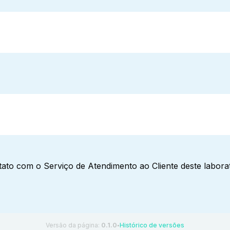
ato com o Serviço de Atendimento ao Cliente deste laborat
Versão da página:
0.1.0
Histórico de versões
●