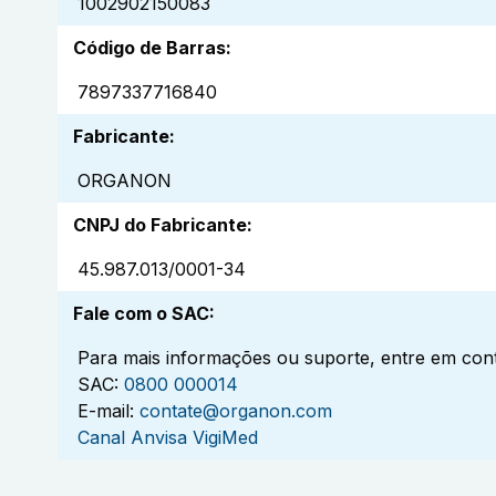
1002902150083
Código de Barras
:
7897337716840
Fabricante
:
ORGANON
CNPJ do Fabricante
:
45.987.013/0001-34
Fale com o SAC
:
Para mais informações ou suporte, entre em cont
SAC:
0800 000014
E-mail:
contate@organon.com
Canal Anvisa VigiMed