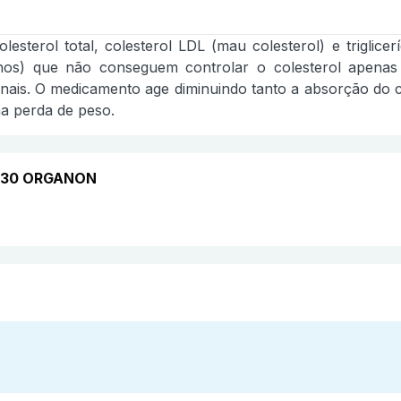
lesterol total, colesterol LDL (mau colesterol) e trigli
 anos) que não conseguem controlar o colesterol apena
ais. O medicamento age diminuindo tanto a absorção do co
na perda de peso.
m 30 ORGANON