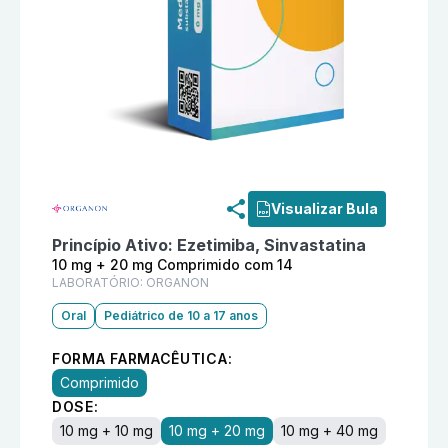
Informações detalhadas do produto
Zetsim 10 mg + 
Visualizar Bula
Princípio Ativo:
Ezetimiba, Sinvastatina
10 mg + 20 mg Comprimido com 14
LABORATÓRIO:
ORGANON
Oral
Pediátrico de 10 a 17 anos
FORMA FARMACÊUTICA:
Comprimido
DOSE:
10 mg + 10 mg
10 mg + 20 mg
10 mg + 40 mg