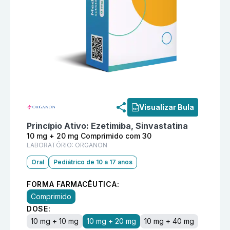
Informações detalhadas do produto
Zetsim 10 mg + 
Visualizar Bula
Princípio Ativo:
Ezetimiba, Sinvastatina
10 mg + 20 mg Comprimido com 30
LABORATÓRIO:
ORGANON
Oral
Pediátrico de 10 a 17 anos
FORMA FARMACÊUTICA:
Comprimido
DOSE:
10 mg + 10 mg
10 mg + 20 mg
10 mg + 40 mg