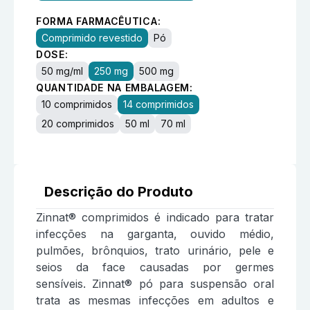
FORMA FARMACÊUTICA:
Comprimido revestido
Pó
DOSE:
50 mg/ml
250 mg
500 mg
QUANTIDADE NA EMBALAGEM:
10 comprimidos
14 comprimidos
20 comprimidos
50 ml
70 ml
Descrição do Produto
Zinnat® comprimidos é indicado para tratar
infecções na garganta, ouvido médio,
pulmões, brônquios, trato urinário, pele e
seios da face causadas por germes
sensíveis. Zinnat® pó para suspensão oral
trata as mesmas infecções em adultos e