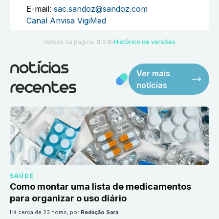
E-mail:
sac.sandoz@sandoz.com
Canal Anvisa VigiMed
Versão da página:
0.1.0
Histórico de versões
●
notícias
Ver mais
notícias
recentes
SAÚDE
Como montar uma lista de medicamentos
para organizar o uso diário
há cerca de 23 horas
, por
Redação Sara