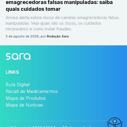
emagrecedoras falsas manipuladas: saiba
quais cuidados tomar
Anvisa alerta sobre riscos de canetas emagrecedoras falsas
manipuladas. Veja quais são os riscos, os cuidados
necessários e como evitar fraudes.
5 de agosto de 2026
, por
Redação Sara
LINKS
Bula Digital
Recall de Medicamentos
Mapa de Produtos
Mapa de Notícias