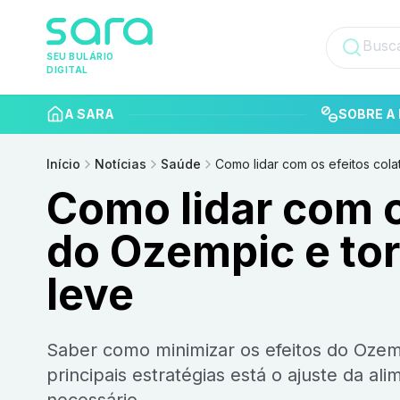
SEU BULÁRIO
DIGITAL
A SARA
SOBRE A 
Início
Notícias
Saúde
Como lidar com os efeitos cola
Como lidar com o
do Ozempic e tor
leve
Saber como minimizar os efeitos do Ozempic torna o tratamento mais eficaz e seguro. Entre as
principais estratégias está o ajuste da a