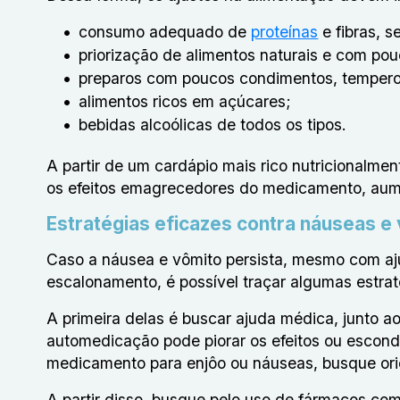
consumo adequado de
proteínas
e fibras, s
priorização de alimentos naturais e com po
preparos com poucos condimentos, temperos 
alimentos ricos em açúcares;
bebidas alcoólicas de todos os tipos.
A partir de um cardápio mais rico nutricionalmen
os efeitos emagrecedores do medicamento, aum
Estratégias eficazes contra náuseas e
Caso a náusea e vômito persista, mesmo com aj
escalonamento, é possível traçar algumas estra
A primeira delas é buscar ajuda médica, junto a
automedicação pode piorar os efeitos ou escon
medicamento para enjôo ou náuseas, busque or
A partir disso, busque pelo uso de fármacos co