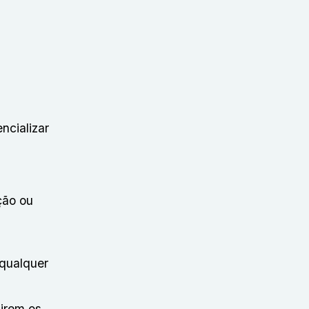
ncializar
ção ou
 qualquer
girem os