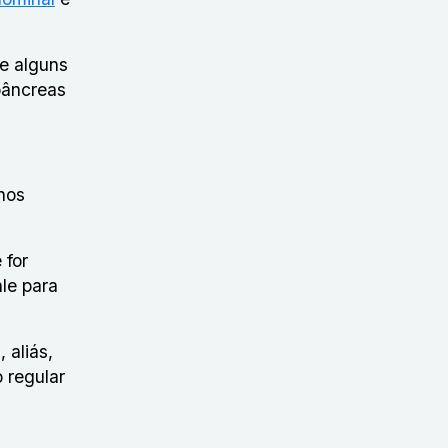
e alguns
pâncreas
enos
 for
le para
 aliás,
 regular