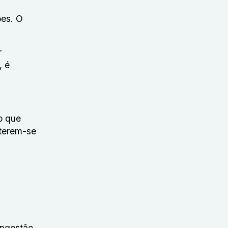
ões. O
r
, é
o que
nterem-se
ingestão