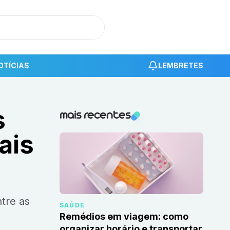
OTÍCIAS
LEMBRETES
s
Notícias recentes
mais recentes
ais
SAÚDE
Remédios em viagem: como
organizar horário e transportar