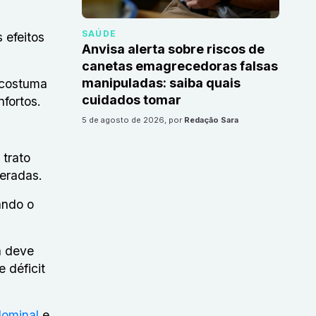
SAÚDE
 efeitos
Anvisa alerta sobre riscos de
canetas emagrecedoras falsas
manipuladas: saiba quais
 costuma
cuidados tomar
nfortos.
5 de agosto de 2026
, por
Redação Sara
trato
deradas.
ando o
a deve
 déficit
dominal
e