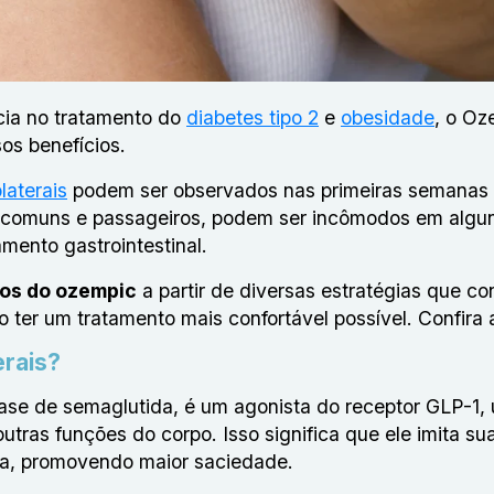
cia no tratamento do
diabetes tipo 2
e
obesidade
, o Oz
sos benefícios.
laterais
podem ser observados nas primeiras semanas
comuns e passageiros, podem ser incômodos em algun
mento gastrointestinal.
tos do ozempic
a partir de diversas estratégias que c
ter um tratamento mais confortável possível. Confira a
erais?
ase de semaglutida, é um agonista do receptor GLP-1,
utras funções do corpo. Isso significa que ele imita su
nda, promovendo maior saciedade.