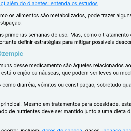
c) além do diabetes: entenda os estudos
mo os alimentos são metabolizados, pode trazer alguns
nstipação.
as primeiras semanas de uso. Mas, como o tratamento
tante definir estratégias para mitigar possíveis desco
 Ozempic
omuns desse medicamento são àqueles relacionados ao 
s, está o enjôo ou náuseas, que podem ser leves ou mo
 como diarréia, vômitos ou constipação, sobretudo qu
l principal. Mesmo em tratamentos para obesidade, est
ado de nutrientes deve ser mantido junto a uma dieta de
correr, incluem:
dores de cabeça
, gases,
inchaço ab