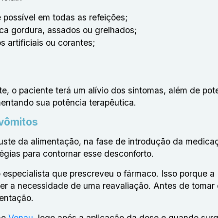
e possível em todas as refeições;
uca gordura, assados ou grelhados;
artificiais ou corantes;
te, o paciente terá um alívio dos sintomas, além de pote
entando sua potência terapêutica.
 vômitos
uste da alimentação, na fase de introdução da medica
tégias para contornar esse desconforto.
o especialista que prescreveu o fármaco. Isso porque a
der a necessidade de uma reavaliação. Antes de tomar
ientação.
mo
Vonau
, logo após a aplicação da dose e quando sur