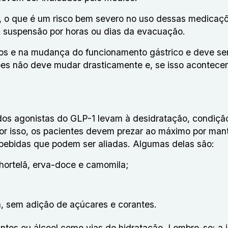
ão, o que é um risco bem severo no uso dessas medicaç
a suspensão por horas ou dias da evacuação.
tos e na mudança do funcionamento gástrico e deve se
es não deve mudar drasticamente e, se isso acontecer
os agonistas do GLP-1 levam à desidratação, condiçã
Por isso, os pacientes devem prezar ao máximo por ma
bebidas que podem ser aliadas. Algumas delas são:
hortelã, erva-doce e camomila;
a, sem adição de açúcares e corantes.
ntes ou álcool como vias de hidratação. Lembre-se: a 