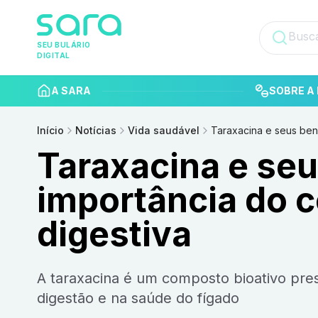
SEU BULÁRIO
DIGITAL
A SARA
SOBRE A 
Início
Notícias
Vida saudável
Taraxacina e seus ben
Taraxacina e seu
importância do 
digestiva
A taraxacina é um composto bioativo presente no dente-de-leão e tem papel essencial na
digestão e na saúde do fígado