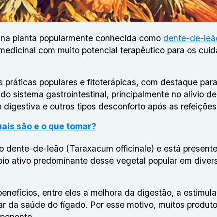
o na planta popularmente conhecida como
dente-de-leã
edicinal com muito potencial terapêutico para os cui
s práticas populares e fitoterápicas, com destaque par
o sistema gastrointestinal, principalmente no alívio de
digestiva e outros tipos desconforto após as refeições
uais são e o que tomar?
o dente-de-leão (Taraxacum officinale) e está present
cípio ativo predominante desse vegetal popular em diver
enefícios, entre eles a melhora da digestão, a estimul
iar da saúde do fígado. Por esse motivo, muitos produt
mponente.