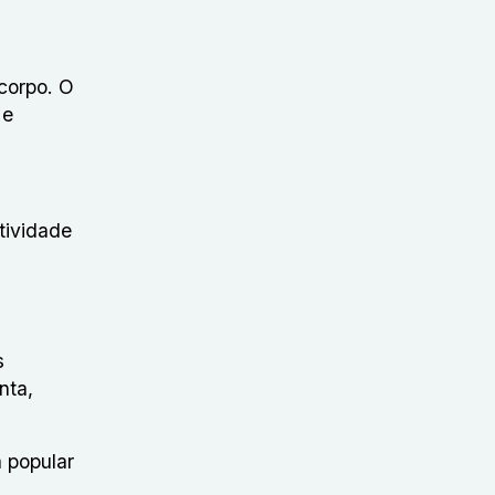
 corpo. O
 e
tividade
s
nta,
a popular