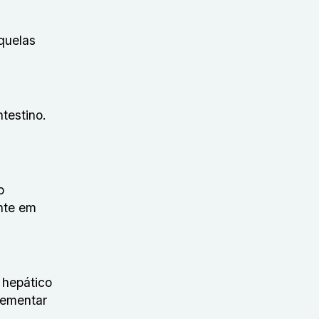
aquelas
testino.
o
ente em
 hepático
plementar