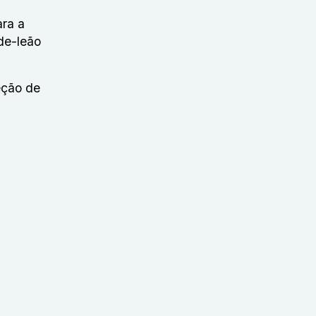
ara a
-de-leão
eção de