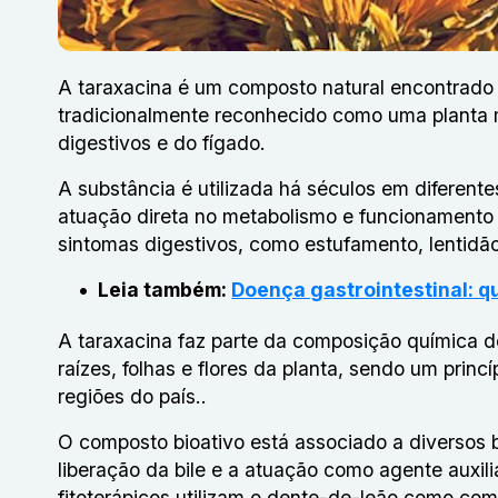
A taraxacina é um composto natural encontrad
tradicionalmente reconhecido como uma planta m
digestivos e do fígado.
A substância é utilizada há séculos em diferente
atuação direta no metabolismo e funcionamento d
sintomas digestivos, como estufamento, lentidão 
Leia também:
Doença gastrointestinal: q
A taraxacina faz parte da composição química d
raízes, folhas e flores da planta, sendo um prin
regiões do país..
O composto bioativo está associado a diversos b
liberação da bile e a atuação como agente auxil
fitoterápicos utilizam o dente-de-leão como co