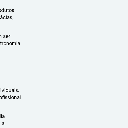
odutos
ácias,
m ser
stronomia
ividuais.
fissional
ia
 a