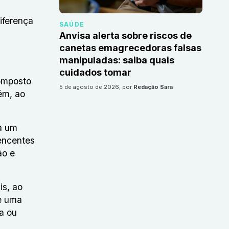
iferença
SAÚDE
Anvisa alerta sobre riscos de
canetas emagrecedoras falsas
manipuladas: saiba quais
cuidados tomar
composto
5 de agosto de 2026
, por
Redação Sara
ém, ao
ra um
encentes
ão e
is, ao
 é uma
a ou