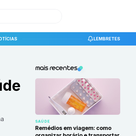
OTÍCIAS
LEMBRETES
Notícias recentes
mais recentes
úde
SAÚDE
Remédios em viagem: como
organizar horário e transportar