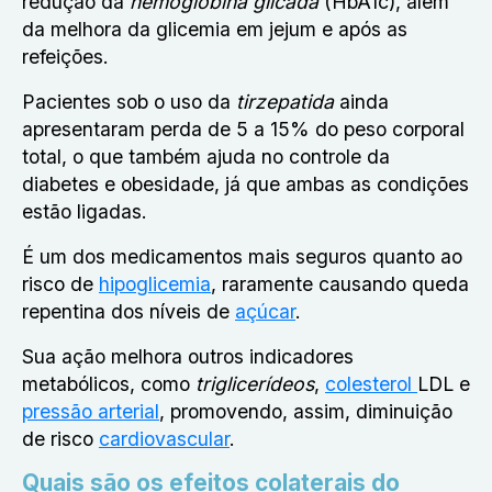
redução da
hemoglobina glicada
(HbA1c), além
da melhora da glicemia em jejum e após as
refeições.
Pacientes sob o uso da
tirzepatida
ainda
apresentaram perda de 5 a 15% do peso corporal
total, o que também ajuda no controle da
diabetes e obesidade, já que ambas as condições
estão ligadas.
É um dos medicamentos mais seguros quanto ao
risco de
hipoglicemia
, raramente causando queda
repentina dos níveis de
açúcar
.
Sua ação melhora outros indicadores
metabólicos, como
triglicerídeos
,
colesterol
LDL e
pressão arterial
, promovendo, assim, diminuição
de risco
cardiovascular
.
Quais são os efeitos colaterais do