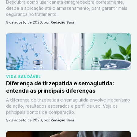
Descubra como usar caneta emagrecedora corretamente,
desde a aplicação até o armazenamento, para garantir mais
segurança no tratamento.
5 de agosto de 2026
, por
Redação Sara
VIDA SAUDÁVEL
Diferença de tirzepatida e semaglutida:
entenda as principais diferenças
A diferença de tirzepatida e semaglutida envolve mecanismo
de ação, resultados esperados e perfil de uso. Veja os
principais pontos de comparação.
5 de agosto de 2026
, por
Redação Sara