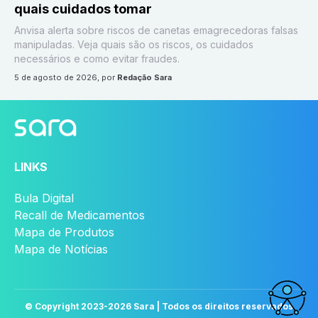
quais cuidados tomar
Anvisa alerta sobre riscos de canetas emagrecedoras falsas
manipuladas. Veja quais são os riscos, os cuidados
necessários e como evitar fraudes.
5 de agosto de 2026
, por
Redação Sara
LINKS
Bula Digital
Recall de Medicamentos
Mapa de Produtos
Mapa de Notícias
© Copyright 2023-
2026
Sara | Todos os direitos reservados