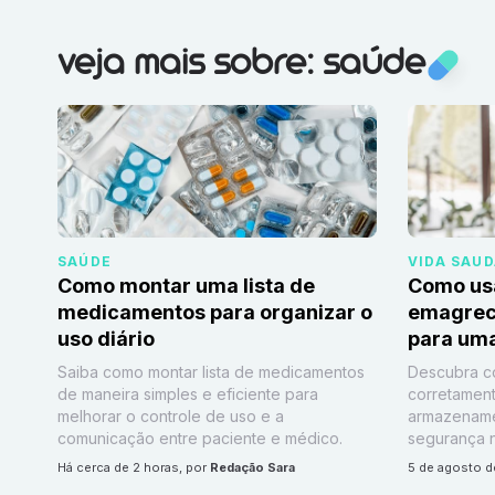
Veja mais sobre:
Saúde
veja mais sobre: saúde
SAÚDE
VIDA SAU
Como montar uma lista de
Como us
medicamentos para organizar o
emagrec
uso diário
para uma
Saiba como montar lista de medicamentos
Descubra c
de maneira simples e eficiente para
corretament
melhorar o controle de uso e a
armazenamen
comunicação entre paciente e médico.
segurança n
há cerca de 2 horas
, por
Redação Sara
5 de agosto 