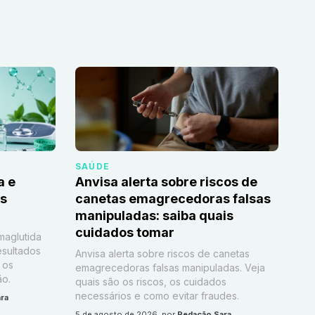
SAÚDE
a e
Anvisa alerta sobre riscos de
as
canetas emagrecedoras falsas
manipuladas: saiba quais
cuidados tomar
maglutida
esultados
Anvisa alerta sobre riscos de canetas
 os
emagrecedoras falsas manipuladas. Veja
ão.
quais são os riscos, os cuidados
necessários e como evitar fraudes.
ra
5 de agosto de 2026
, por
Redação Sara