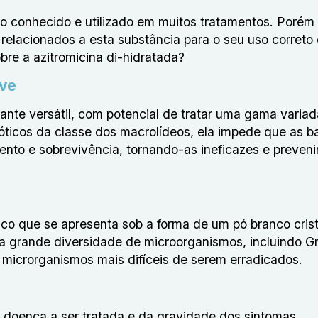
ito conhecido e utilizado em muitos tratamentos. Porém
relacionados a esta substância para o seu uso correto 
re a azitromicina di-hidratada?
rve
tante versátil, com potencial de tratar uma gama varia
óticos da classe dos macrolídeos, ela impede que as b
ento e sobrevivência, tornando-as ineficazes e preven
tico que se apresenta sob a forma de um pó branco crist
a grande diversidade de microorganismos, incluindo G
 microrganismos mais difíceis de serem erradicados.
 doença a ser tratada e da gravidade dos sintomas.