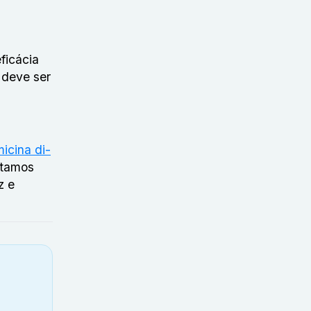
ficácia
 deve ser
micina di-
stamos
z e