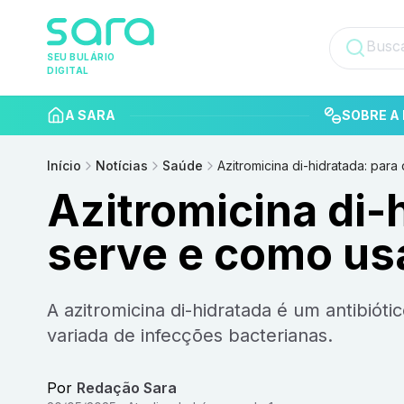
SEU BULÁRIO
DIGITAL
A SARA
SOBRE A 
Início
Notícias
Saúde
Azitromicina di-hidratada: par
Azitromicina di-
serve e como us
A azitromicina di-hidratada é um antibiótico bastante versátil, com potencial de tratar uma gama
variada de infecções bacterianas.
Por
Redação Sara