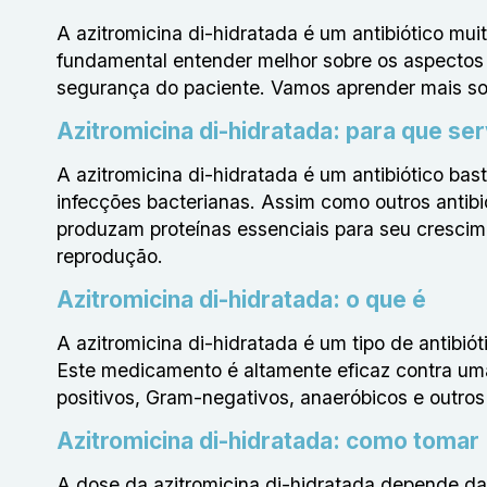
A azitromicina di-hidratada é um antibiótico mu
fundamental entender melhor sobre os aspectos 
segurança do paciente. Vamos aprender mais sob
Azitromicina di-hidratada: para que se
A azitromicina di-hidratada é um antibiótico bas
infecções bacterianas. Assim como outros antibi
produzam proteínas essenciais para seu crescim
reprodução.
Azitromicina di-hidratada: o que é
A azitromicina di-hidratada é um tipo de antibió
Este medicamento é altamente eficaz contra um
positivos, Gram-negativos, anaeróbicos e outros
Azitromicina di-hidratada: como tomar
A dose da azitromicina di-hidratada depende da