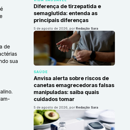
Diferença de tirzepatida e
 é
semaglutida: entenda as
e
principais diferenças
5 de agosto de 2026
, por
Redação Sara
da de
actérias
indo sua
SAÚDE
Anvisa alerta sobre riscos de
canetas emagrecedoras falsas
alino.
manipuladas: saiba quais
ram-
cuidados tomar
5 de agosto de 2026
, por
Redação Sara