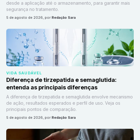
desde a aplicação até o armazenamento, para garantir mais
segurança no tratamento.
5 de agosto de 2026
, por
Redação Sara
VIDA SAUDÁVEL
Diferença de tirzepatida e semaglutida:
entenda as principais diferenças
A diferença de tirzepatida e semaglutida envolve mecanismo
de ação, resultados esperados e perfil de uso. Veja os
principais pontos de comparação.
5 de agosto de 2026
, por
Redação Sara