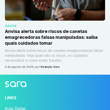
SAÚDE
Anvisa alerta sobre riscos de canetas
emagrecedoras falsas manipuladas: saiba
quais cuidados tomar
Anvisa alerta sobre riscos de canetas emagrecedoras falsas
manipuladas. Veja quais são os riscos, os cuidados
necessários e como evitar fraudes.
5 de agosto de 2026
, por
Redação Sara
LINKS
Bula Digital