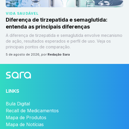
VIDA SAUDÁVEL
Diferença de tirzepatida e semaglutida:
entenda as principais diferenças
A diferença de tirzepatida e semaglutida envolve mecanismo
de ação, resultados esperados e perfil de uso. Veja os
principais pontos de comparação.
5 de agosto de 2026
, por
Redação Sara
LINKS
Bula Digital
Recall de Medicamentos
Mapa de Produtos
Mapa de Notícias