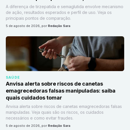
A diferença de tirzepatida e semaglutida envolve mecanismo
de ação, resultados esperados e perfil de uso. Veja os
principais pontos de comparação.
5 de agosto de 2026
, por
Redação Sara
SAÚDE
Anvisa alerta sobre riscos de canetas
emagrecedoras falsas manipuladas: saiba
quais cuidados tomar
Anvisa alerta sobre riscos de canetas emagrecedoras falsas
manipuladas. Veja quais são os riscos, os cuidados
necessários e como evitar fraudes.
5 de agosto de 2026
, por
Redação Sara