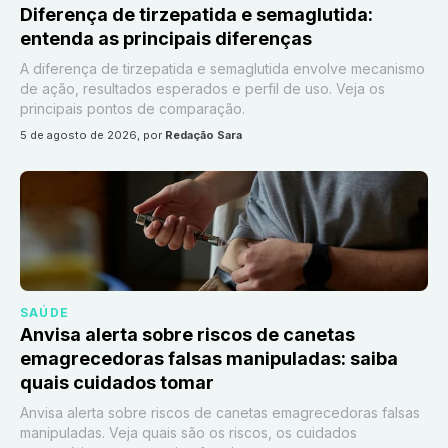
Diferença de tirzepatida e semaglutida:
entenda as principais diferenças
A diferença de tirzepatida e semaglutida envolve mecanismo
de ação, resultados esperados e perfil de uso. Veja os
principais pontos de comparação.
5 de agosto de 2026
, por
Redação Sara
SAÚDE
Anvisa alerta sobre riscos de canetas
emagrecedoras falsas manipuladas: saiba
quais cuidados tomar
Anvisa alerta sobre riscos de canetas emagrecedoras falsas
manipuladas. Veja quais são os riscos, os cuidados