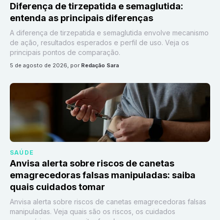
Diferença de tirzepatida e semaglutida:
entenda as principais diferenças
A diferença de tirzepatida e semaglutida envolve mecanismo
de ação, resultados esperados e perfil de uso. Veja os
principais pontos de comparação.
5 de agosto de 2026
, por
Redação Sara
SAÚDE
Anvisa alerta sobre riscos de canetas
emagrecedoras falsas manipuladas: saiba
quais cuidados tomar
Anvisa alerta sobre riscos de canetas emagrecedoras falsas
manipuladas. Veja quais são os riscos, os cuidados