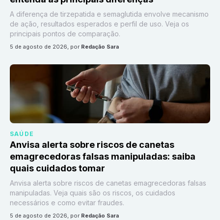
A diferença de tirzepatida e semaglutida envolve mecanismo
de ação, resultados esperados e perfil de uso. Veja os
principais pontos de comparação.
5 de agosto de 2026
, por
Redação Sara
SAÚDE
Anvisa alerta sobre riscos de canetas
emagrecedoras falsas manipuladas: saiba
quais cuidados tomar
Anvisa alerta sobre riscos de canetas emagrecedoras falsas
manipuladas. Veja quais são os riscos, os cuidados
necessários e como evitar fraudes.
5 de agosto de 2026
, por
Redação Sara