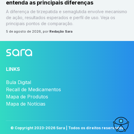
entenda as principais diferenças
A diferença de tirzepatida e semaglutida envolve mecanismo
de ação, resultados esperados e perfil de uso. Veja os
principais pontos de comparação.
5 de agosto de 2026
, por
Redação Sara
LINKS
Bula Digital
Recall de Medicamentos
Mapa de Produtos
Mapa de Notícias
© Copyright 2023-
2026
Sara | Todos os direitos reservados