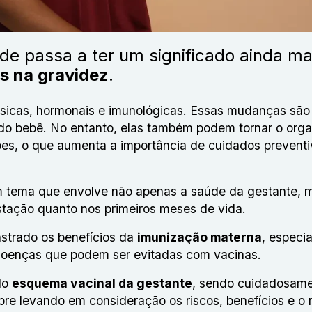
de passa a ter um significado ainda ma
s na gravidez
.
ísicas, hormonais e imunológicas. Essas mudanças são 
do bebê. No entanto, elas também podem tornar o org
ões, o que aumenta a importância de cuidados preventi
m tema que envolve não apenas a saúde da gestante, 
stação quanto nos primeiros meses de vida.
strado os benefícios da
imunização materna
, especi
doenças que podem ser evitadas com vacinas.
do
esquema vacinal da gestante
, sendo cuidadosam
e levando em consideração os riscos, benefícios e o 