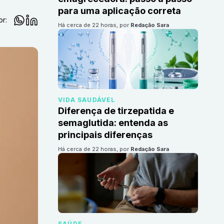
para uma aplicação correta
or:
há cerca de 22 horas
, por
Redação Sara
VIDA SAUDÁVEL
Diferença de tirzepatida e
semaglutida: entenda as
principais diferenças
há cerca de 22 horas
, por
Redação Sara
SAÚDE