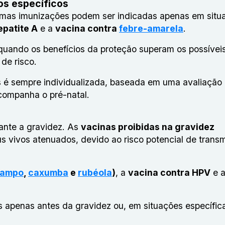
os específicos
umas imunizações podem ser indicadas apenas em situ
epatite A
e a
vacina contra
febre-amarela
.
uando os benefícios da proteção superam os possíveis
de risco.
s é sempre individualizada, baseada em uma avaliação
acompanha o pré-natal.
ante a gravidez. As
vacinas proibidas na gravidez
s vivos atenuados, devido ao risco potencial de trans
rampo
,
caxumba
e
rubéola
)
, a
vacina contra HPV
e 
penas antes da gravidez ou, em situações específic