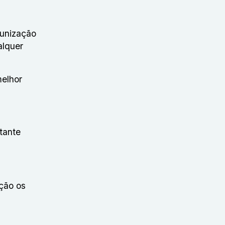
munização
alquer
melhor
tante
ção os