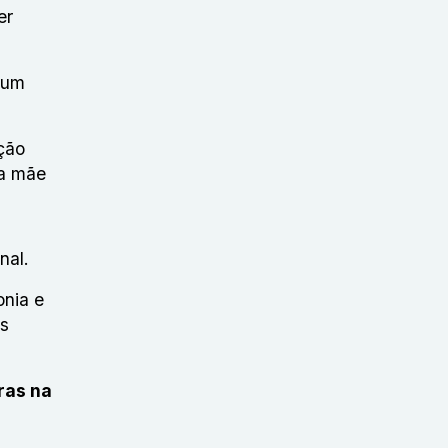
er
 um
ção
na mãe
nal.
onia e
as
ras na