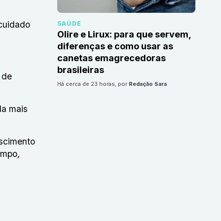
 cuidado
SAÚDE
Olire e Lirux: para que servem,
diferenças e como usar as
canetas emagrecedoras
brasileiras
 de
há cerca de 23 horas
, por
Redação Sara
la mais
escimento
empo,