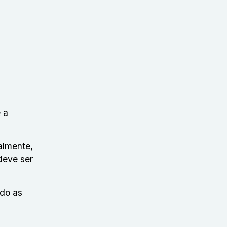
 a
almente,
deve ser
ndo as