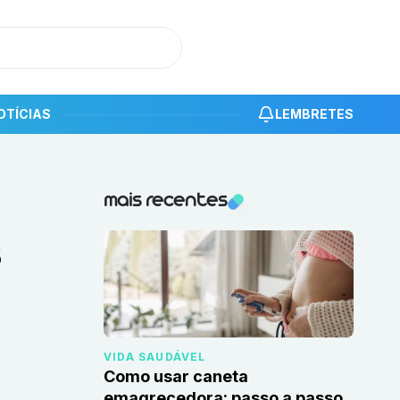
OTÍCIAS
LEMBRETES
s
Notícias recentes
mais recentes
s
VIDA SAUDÁVEL
Como usar caneta
emagrecedora: passo a passo