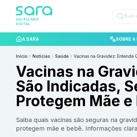
SEU BULÁRIO
DIGITAL
A SARA
SOBRE A 
Início
Notícias
Saúde
Vacinas na Gravidez: Entenda
Vacinas na Grav
São Indicadas, 
Protegem Mãe e
Saiba quais vacinas são seguras na gravidez, quando devem ser aplicadas e como elas
protegem mãe e bebê. Informações claras