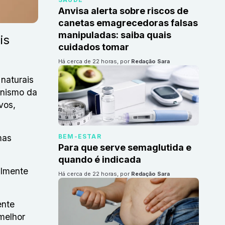
Anvisa alerta sobre riscos de
canetas emagrecedoras falsas
manipuladas: saiba quais
is
cuidados tomar
há cerca de 22 horas
, por
Redação Sara
naturais
anismo da
vos,
mas
BEM-ESTAR
Para que serve semaglutida e
quando é indicada
almente
há cerca de 22 horas
, por
Redação Sara
ente
melhor