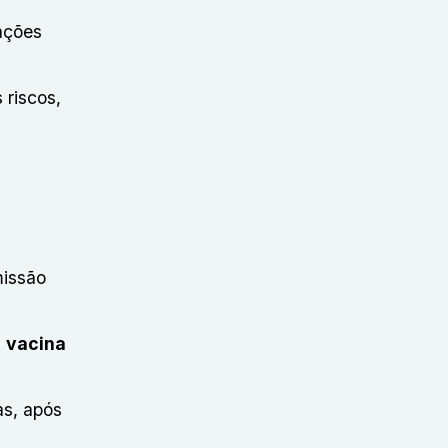
ações
 riscos,
missão
a
vacina
as, após