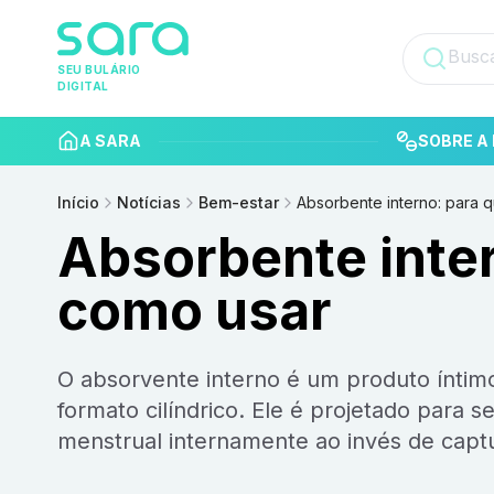
SEU BULÁRIO
DIGITAL
A SARA
SOBRE A 
Início
Notícias
Bem-estar
Absorbente interno: para 
Absorbente inter
como usar
O absorvente interno é um produto íntimo feminino, confeccionado em algodão e possuindo
formato cilíndrico. Ele é projetado para s
menstrual internamente ao invés de capt