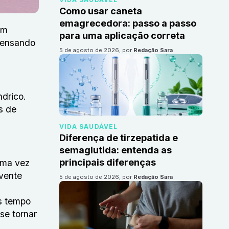
Como usar caneta
emagrecedora: passo a passo
em
para uma aplicação correta
 Pensando
5 de agosto de 2026
, por
Redação Sara
ndrico.
s de
VIDA SAUDÁVEL
Diferença de tirzepatida e
semaglutida: entenda as
principais diferenças
uma vez
rvente
5 de agosto de 2026
, por
Redação Sara
is tempo
se tornar