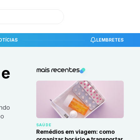
OTÍCIAS
LEMBRETES
 e
Notícias recentes
mais recentes
xo
SAÚDE
Remédios em viagem: como
organizar horário e transportar