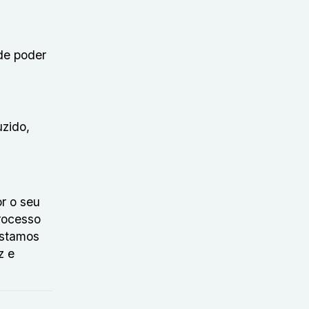
 de poder
uzido,
r o seu
rocesso
Estamos
z e