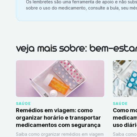
Aviso importante:
Os lembretes são uma ferramenta de apoio e não subst
sobre o uso do medicamento, consulte a bula, seu méd
Veja mais sobre:
Bem-estar
veja mais sobre: bem-esta
SAÚDE
SAÚDE
Remédios em viagem: como
Como mon
organizar horário e transportar
medicame
medicamentos com segurança
uso diár
Saiba como organizar remédios em viagem
Saiba como 