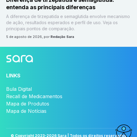
entenda as principais diferenças
A diferença de tirzepatida e semaglutida envolve mecanismo
de ação, resultados esperados e perfil de uso. Veja os
principais pontos de comparação.
5 de agosto de 2026
, por
Redação Sara
LINKS
Bula Digital
Recall de Medicamentos
Mapa de Produtos
Mapa de Notícias
© Copyright 2023-
2026
Sara | Todos os direitos reservados