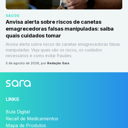
SAÚDE
Anvisa alerta sobre riscos de canetas
emagrecedoras falsas manipuladas: saiba
quais cuidados tomar
Anvisa alerta sobre riscos de canetas emagrecedoras falsas
manipuladas. Veja quais são os riscos, os cuidados
necessários e como evitar fraudes.
5 de agosto de 2026
, por
Redação Sara
LINKS
Bula Digital
Recall de Medicamentos
Mapa de Produtos