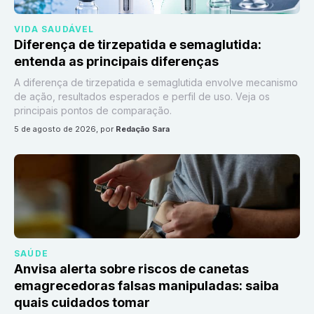
VIDA SAUDÁVEL
Diferença de tirzepatida e semaglutida:
entenda as principais diferenças
A diferença de tirzepatida e semaglutida envolve mecanismo
de ação, resultados esperados e perfil de uso. Veja os
principais pontos de comparação.
5 de agosto de 2026
, por
Redação Sara
SAÚDE
Anvisa alerta sobre riscos de canetas
emagrecedoras falsas manipuladas: saiba
quais cuidados tomar