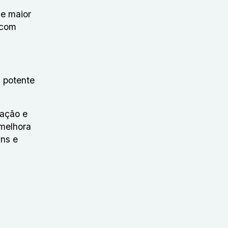
de maior
 com
m potente
lação e
 melhora
ins e