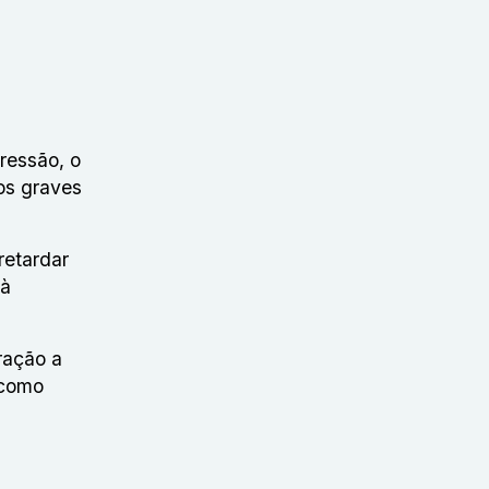
pressão, o
os graves
retardar
 à
ração a
 como