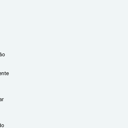
ão
ente
ar
do