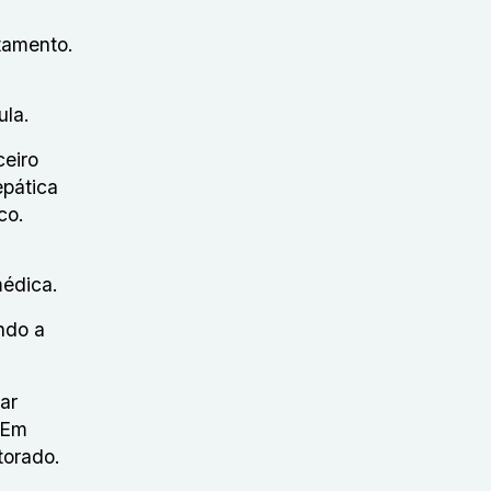
atamento.
ula.
ceiro
epática
aco.
 médica.
indo a
ar
 Em
torado.