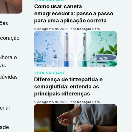
Como usar caneta
emagrecedora: passo a passo
para uma aplicação correta
ões
5 de agosto de 2026
, por
Redação Sara
o coração
lhora o
ca.
VIDA SAUDÁVEL
dúvidas
Diferença de tirzepatida e
semaglutida: entenda as
principais diferenças
5 de agosto de 2026
, por
Redação Sara
erial
dade