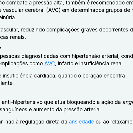
az no combate à pressão alta, também é recomendado e
e vascular cerebral (AVC) em determinados grupos de r
inúria.
vascular, reduzindo complicações graves decorrentes 
ças renais.
?
pessoas diagnosticadas com hipertensão arterial, con
complicações como
AVC
, infarto e insuficiência renal.
nsuficiência cardíaca, quando o coração encontra
iente.
m anti-hipertensivo que atua bloqueando a ação da
angi
 sanguíneos e aumento da pressão arterial.
r, não à regulação direta da
ansiedade
ou ao relaxame