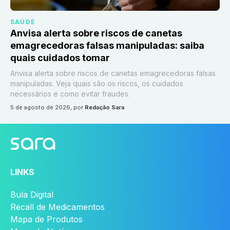
SAÚDE
Anvisa alerta sobre riscos de canetas
emagrecedoras falsas manipuladas: saiba
quais cuidados tomar
Anvisa alerta sobre riscos de canetas emagrecedoras falsas
manipuladas. Veja quais são os riscos, os cuidados
necessários e como evitar fraudes.
5 de agosto de 2026
, por
Redação Sara
LINKS
Bula Digital
Recall de Medicamentos
Mapa de Produtos