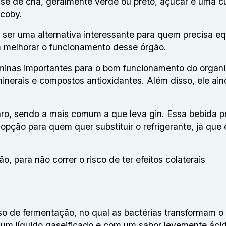
e de chá, geralmente verde ou preto, açúcar e uma cu
scoby.
 ser uma alternativa interessante para quem precisa equ
am melhorar o funcionamento desse órgão.
minas importantes para o bom funcionamento do organ
minerais e compostos antioxidantes. Além disso, ele ai
ro, sendo a mais comum a que leva gin. Essa bebida p
ção para quem quer substituir o refrigerante, já que 
 para não correr o risco de ter efeitos colaterais
o de fermentação, no qual as bactérias transformam o
a um líquido gaseificado e com um sabor levemente áci