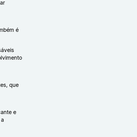
ar
também é
sáveis
olvimento
tes, que
cante e
 a