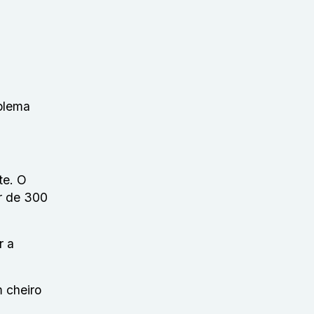
oblema
te. O
r de 300
r a
m cheiro