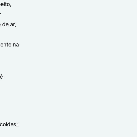
eito,
s.
 de ar,
mente na
 é
icoides;