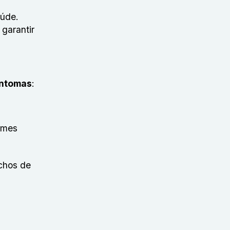
aúde.
garantir
intomas
:
fumes
ichos de