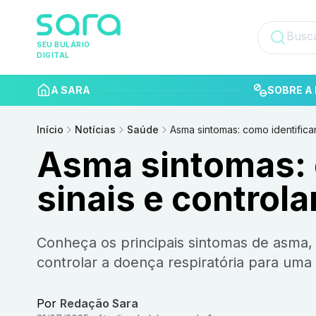
SEU BULÁRIO
DIGITAL
A SARA
SOBRE A 
Início
Notícias
Saúde
Asma sintomas: como identificar
Asma sintomas: 
sinais e control
Conheça os principais sintomas de asma, como reconhecê-los e as melhores formas de
controlar a doença respiratória para uma 
Por
Redação Sara