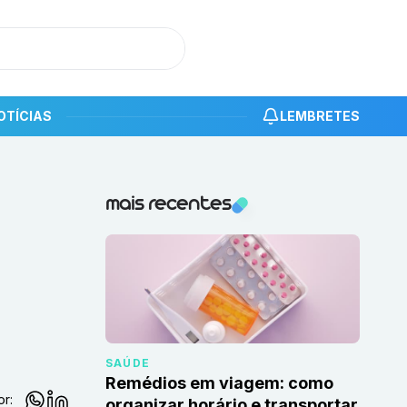
OTÍCIAS
LEMBRETES
s
Notícias recentes
mais recentes
SAÚDE
Remédios em viagem: como
or:
organizar horário e transportar