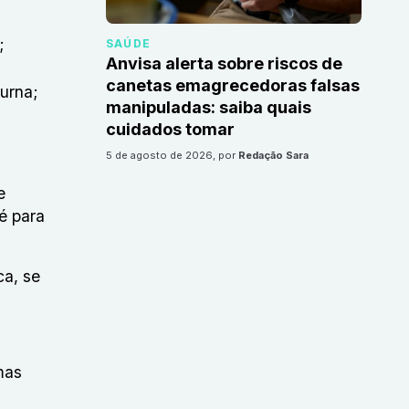
;
SAÚDE
Anvisa alerta sobre riscos de
canetas emagrecedoras falsas
turna;
manipuladas: saiba quais
cuidados tomar
5 de agosto de 2026
, por
Redação Sara
e
é para
ca, se
mas