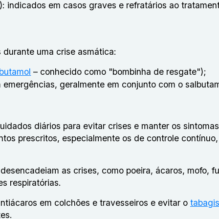
: indicados em casos graves e refratários ao tratamen
s durante uma crise asmática:
lbutamol
– conhecido como "bombinha de resgate");
m emergências, geralmente em conjunto com o salbutam
idados diários para evitar crises e manter os sintoma
entos prescritos, especialmente os de controle contínu
ue desencadeiam as crises, como poeira, ácaros, mofo, 
es respiratórias.
ntiácaros em colchões e travesseiros e evitar o
tabagi
tes.