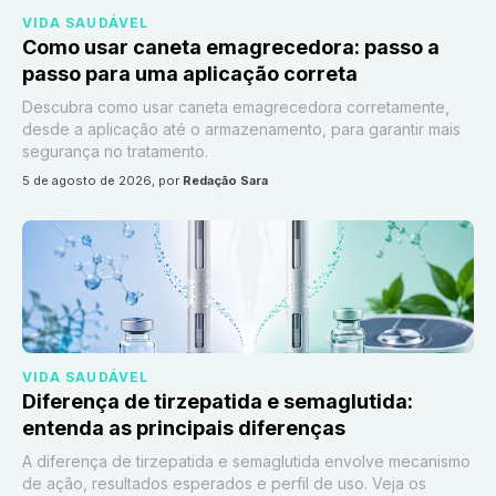
VIDA SAUDÁVEL
Como usar caneta emagrecedora: passo a
passo para uma aplicação correta
Descubra como usar caneta emagrecedora corretamente,
desde a aplicação até o armazenamento, para garantir mais
segurança no tratamento.
5 de agosto de 2026
, por
Redação Sara
VIDA SAUDÁVEL
Diferença de tirzepatida e semaglutida:
entenda as principais diferenças
A diferença de tirzepatida e semaglutida envolve mecanismo
de ação, resultados esperados e perfil de uso. Veja os