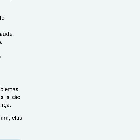
de
 saúde.
.
m
roblemas
a já são
ença.
ara, elas