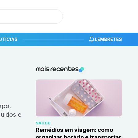
OTÍCIAS
LEMBRETES
Notícias recentes
mais recentes
quidos e
SAÚDE
Remédios em viagem: como
organizar horário e transportar