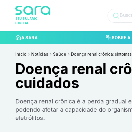
SEU BULÁRIO
DIGITAL
A SARA
SOBRE A 
Início
Notícias
Saúde
Doença renal crônica: sintoma
Doença renal crô
cuidados
Doença renal crônica é a perda gradual e irreversível da função dos rins ao longo do tempo,
podendo afetar a capacidade do organismo 
eletrólitos.