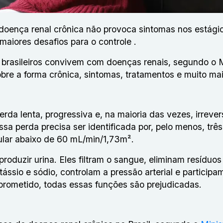
doença renal crônica
não provoca sintomas nos estági
 maiores desafios para o controle .
e brasileiros convivem com doenças renais, segundo o
M
bre a forma crônica, sintomas, tratamentos e muito ma
rda lenta, progressiva e, na maioria das vezes, irrever
ssa perda precisa ser identificada por, pelo menos, trê
ular abaixo de 60 mL/min/1,73m².
roduzir urina. Eles filtram o sangue, eliminam resíduos
tássio e sódio, controlam a pressão arterial e participa
rometido, todas essas funções são prejudicadas.