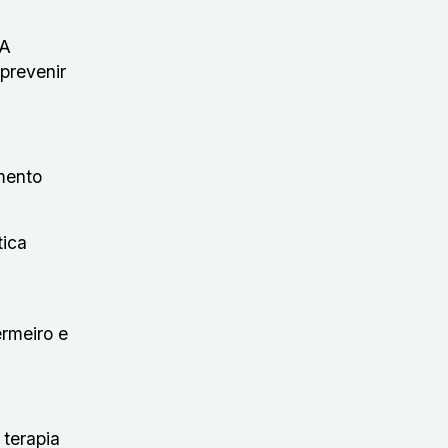
 A
prevenir
mento
tica
ermeiro e
 terapia