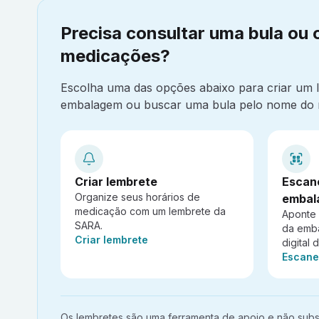
Precisa consultar uma bula ou 
medicações?
Escolha uma das opções abaixo para criar um
embalagem ou buscar uma bula pelo nome do 
Criar lembrete
Escan
Organize seus horários de
embal
medicação com um lembrete da
Aponte
SARA.
da emb
Ação:
Criar lembrete
digital 
Ação:
Escane
Aviso importante:
Os lembretes são uma ferramenta de apoio e não subst