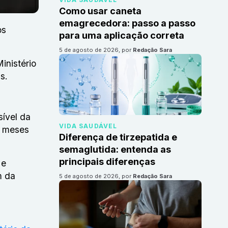
Como usar caneta
emagrecedora: passo a passo
os
para uma aplicação correta
5 de agosto de 2026
, por
Redação Sara
inistério
is.
sível da
VIDA SAUDÁVEL
s meses
Diferença de tirzepatida e
semaglutida: entenda as
principais diferenças
 e
m da
5 de agosto de 2026
, por
Redação Sara