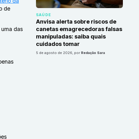
tério da
co de
SAÚDE
Anvisa alerta sobre riscos de
m uma das
canetas emagrecedoras falsas
manipuladas: saiba quais
cuidados tomar
5 de agosto de 2026
, por
Redação Sara
apenas
ões