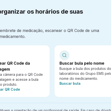
organizar os horários de suas
 lembrete de medicação, escanear o QR Code de uma
medicamento.
ear QR Code da
Buscar bula pelo nome
Busque a bula dos produtos d
agem
laboratórios do Grupo EMS pel
 a câmera para o QR Code
nome do medicamento.
alagem e acesse a bula
Ação:
Buscar bula
do produto.
ar QR Code
ituem a orientação de um profissional de saúde. Em caso de dúvid