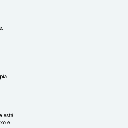
e.
pia
e está
exo e