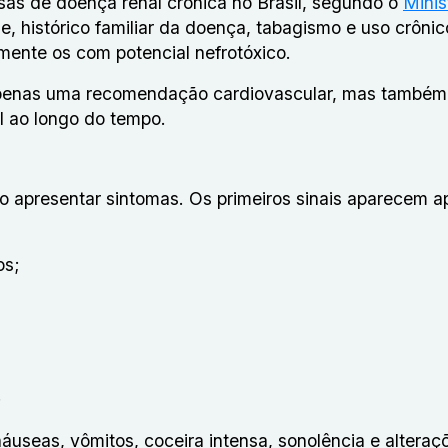
usas de
doença renal crônica
no Brasil, segundo o
Minis
e, histórico familiar da doença, tabagismo e uso crôni
ente os com potencial nefrotóxico.
 é apenas uma recomendação cardiovascular, mas també
l ao longo do tempo.
ão apresentar sintomas. Os primeiros sinais aparecem 
os;
.
áuseas, vômitos, coceira intensa, sonolência e alteraç