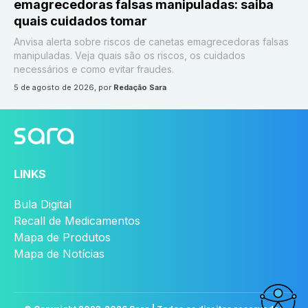
emagrecedoras falsas manipuladas: saiba
quais cuidados tomar
Anvisa alerta sobre riscos de canetas emagrecedoras falsas
manipuladas. Veja quais são os riscos, os cuidados
necessários e como evitar fraudes.
5 de agosto de 2026
, por
Redação Sara
LINKS
Bula Digital
Recall de Medicamentos
Mapa de Produtos
Mapa de Notícias