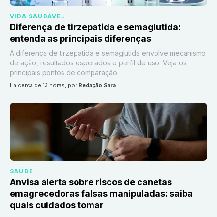
VIDA SAUDÁVEL
Diferença de tirzepatida e semaglutida:
entenda as principais diferenças
A diferença de tirzepatida e semaglutida envolve mecanismo
de ação, resultados esperados e perfil de uso. Veja os
principais pontos de comparação.
há cerca de 13 horas
, por
Redação Sara
SAÚDE
Anvisa alerta sobre riscos de canetas
emagrecedoras falsas manipuladas: saiba
quais cuidados tomar