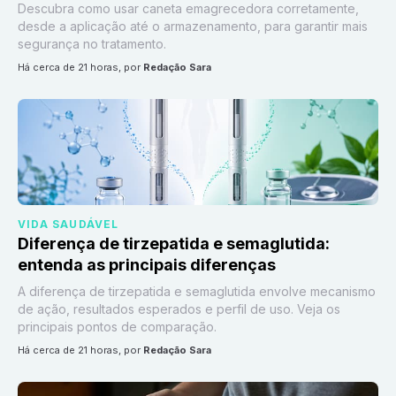
Descubra como usar caneta emagrecedora corretamente,
desde a aplicação até o armazenamento, para garantir mais
segurança no tratamento.
há cerca de 21 horas
, por
Redação Sara
VIDA SAUDÁVEL
Diferença de tirzepatida e semaglutida:
entenda as principais diferenças
A diferença de tirzepatida e semaglutida envolve mecanismo
de ação, resultados esperados e perfil de uso. Veja os
principais pontos de comparação.
há cerca de 21 horas
, por
Redação Sara