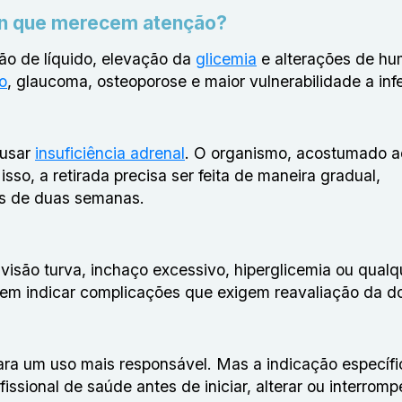
ron que merecem atenção?
ão de líquido, elevação da
glicemia
e alterações de hu
o
, glaucoma, osteoporose e maior vulnerabilidade a inf
ausar
insuficiência adrenal
. O organismo, acostumado a
sso, a retirada precisa ser feita de maneira gradual,
is de duas semanas.
 visão turva, inchaço excessivo, hiperglicemia ou qualq
odem indicar complicações que exigem reavaliação da d
ara um uso mais responsável. Mas a indicação específi
sional de saúde antes de iniciar, alterar ou interromp