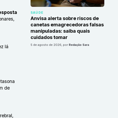
resposta
SAÚDE
Anvisa alerta sobre riscos de
onares,
canetas emagrecedoras falsas
manipuladas: saiba quais
cuidados tomar
5 de agosto de 2026
, por
Redação Sara
z lá
etasona
am de
ebral,