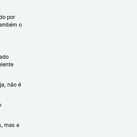
do por
 Também o
mado
biente
ja, não é
o
s, mas a