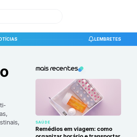
OTÍCIAS
LEMBRETES
 o
Notícias recentes
mais recentes
as,
tinais,
SAÚDE
Remédios em viagem: como
organizar horário e transportar