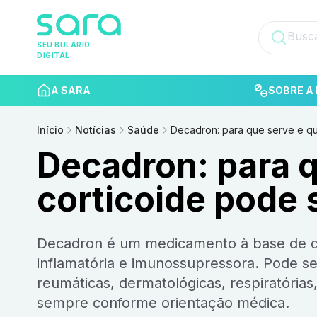
SEU BULÁRIO
DIGITAL
A SARA
SOBRE A 
Início
Notícias
Saúde
Decadron: para que serve e qu
Decadron: para 
corticoide pode 
Decadron é um medicamento à base de dexametasona, um corticosteroide com ação anti-
inflamatória e imunossupressora. Pode ser
reumáticas, dermatológicas, respiratórias,
sempre conforme orientação médica.