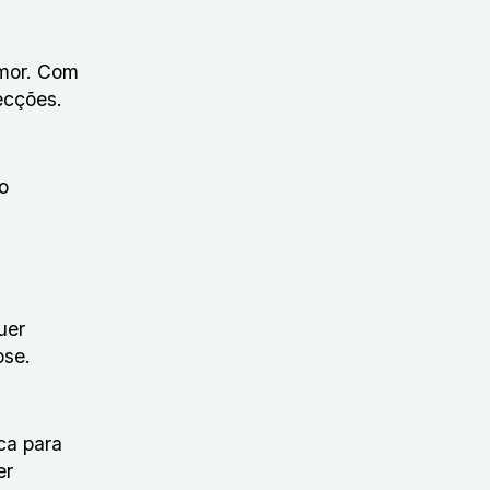
mor. Com
ecções.
o
uer
ose.
ca para
er