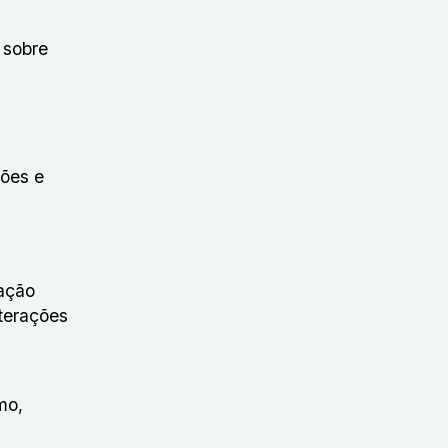
 sobre
ções e
iação
terações
mo,