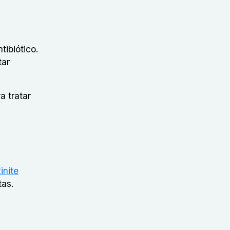
tibiótico.
tar
 tratar
inite
tas.