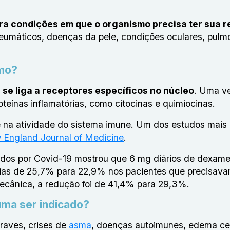
ra condições em que o organismo precisa ter sua 
s reumáticos, doenças da pele, condições oculares, pulm
mo?
e se liga a receptores específicos no núcleo
. Uma ve
oteínas inflamatórias, como citocinas e quimiocinas.
e na atividade do sistema imune. Um dos estudos mais
England Journal of Medicine
.
zados por Covid-19 mostrou que 6 mg diários de dexam
 dias de 25,7% para 22,9% nos pacientes que precisav
mecânica, a redução foi de 41,4% para 29,3%.
uma ser indicado?
raves, crises de
asma
, doenças autoimunes, edema cer