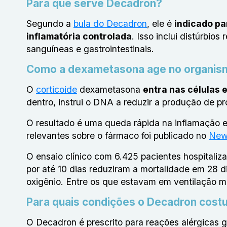
Para que serve Decadron?
Segundo a
bula do Decadron
, ele é
indicado pa
inflamatória controlada
. Isso inclui distúrbio
sanguíneas e gastrointestinais.
Como a dexametasona age no organis
O
corticoide
dexametasona
entra nas células 
dentro, instrui o DNA a reduzir a produção de pr
O resultado é uma queda rápida na inflamação 
relevantes sobre o fármaco foi publicado no
New 
O ensaio clínico com 6.425 pacientes hospitali
por até 10 dias reduziram a mortalidade em 28
oxigênio. Entre os que estavam em ventilação 
Para quais condições o Decadron cost
O Decadron é prescrito para reações alérgicas g