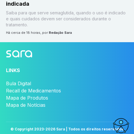
indicada
Saiba para que serve semaglutida, quando o uso é indicado
e quais cuidados devem ser considerados durante o
tratamento.
há cerca de 18 horas
, por
Redação Sara
LINKS
Bula Digital
Recall de Medicamentos
Mapa de Produtos
Mapa de Notícias
© Copyright 2023-
2026
Sara | Todos os direitos reservados