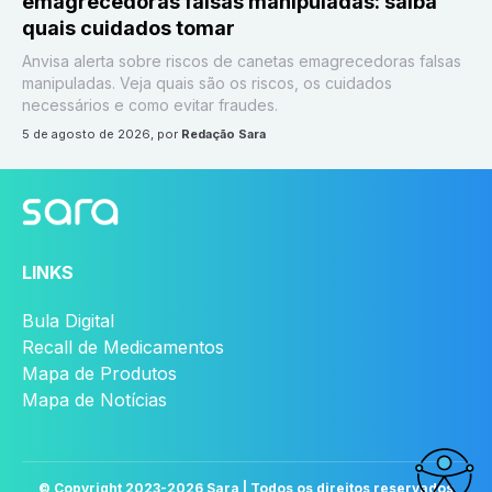
emagrecedoras falsas manipuladas: saiba
quais cuidados tomar
Anvisa alerta sobre riscos de canetas emagrecedoras falsas
manipuladas. Veja quais são os riscos, os cuidados
necessários e como evitar fraudes.
5 de agosto de 2026
, por
Redação Sara
LINKS
Bula Digital
Recall de Medicamentos
Mapa de Produtos
Mapa de Notícias
© Copyright 2023-
2026
Sara | Todos os direitos reservados