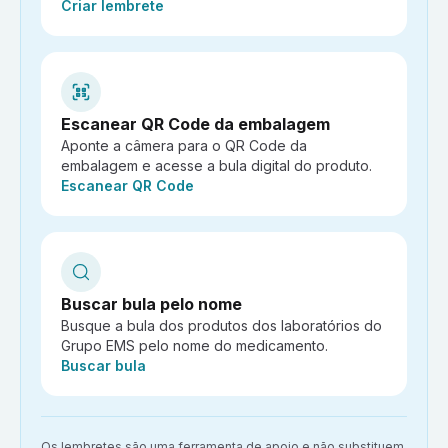
Ação:
Criar lembrete
Escanear QR Code da embalagem
Aponte a câmera para o QR Code da
embalagem e acesse a bula digital do produto.
Ação:
Escanear QR Code
Buscar bula pelo nome
Busque a bula dos produtos dos laboratórios do
Grupo EMS pelo nome do medicamento.
Ação:
Buscar bula
Aviso importante:
Os lembretes são uma ferramenta de apoio e não substituem