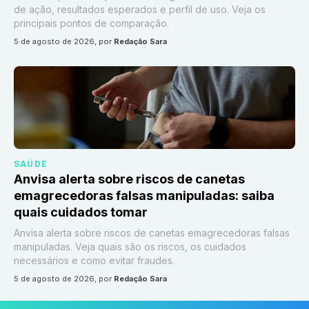
de ação, resultados esperados e perfil de uso. Veja os
principais pontos de comparação.
5 de agosto de 2026
, por
Redação Sara
SAÚDE
Anvisa alerta sobre riscos de canetas
emagrecedoras falsas manipuladas: saiba
quais cuidados tomar
Anvisa alerta sobre riscos de canetas emagrecedoras falsas
manipuladas. Veja quais são os riscos, os cuidados
necessários e como evitar fraudes.
5 de agosto de 2026
, por
Redação Sara