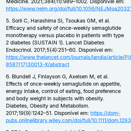
Medicine
. 2021;384(11):989–1002. Disponível em:
https://www.nejm.org/doi/full/10.1056/NEJMoa2032
5. Sorli C, Harashima SI, Tsoukas GM, et al.
Efficacy and safety of once-weekly semaglutide
monotherapy versus placebo in patients with type
2 diabetes (SUSTAIN 1).
Lancet Diabetes
Endocrinol
. 2017;5(4):251–60. Disponível em:
https://www.thelancet.com/journals/landia/article/P
8587(17)30013-X/abstract
6. Blundell J, Finlayson G, Axelsen M, et al.
Effects of once-weekly semaglutide on appetite,
energy intake, control of eating, food preference
and body weight in subjects with obesity.
Diabetes, Obesity and Metabolism.
2017;19(9):1242–51. Disponível em:
https://dom-
pubs.onlinelibrary.wiley.com/doi/full/10.1111/dom.129